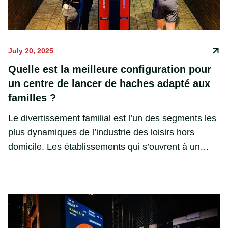
July 20, 2025
Quelle est la meilleure configuration pour
un centre de lancer de haches adapté aux
familles ?
Le divertissement familial est l’un des segments les
plus dynamiques de l’industrie des loisirs hors
domicile. Les établissements qui s’ouvrent à un
public plus large que les adultes uniquement attirent
une clientèle diversifiée, remplissent les créneaux
creux en semaine et augmentent les réservations
de groupes. Tout cela booste les revenus à long
terme et renforce la fidélité locale à la marque.