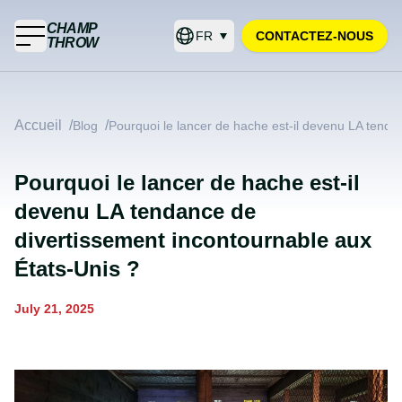
CHAMP
FR
CONTACTEZ-NOUS
THROW
Accueil
/
/
Blog
Pourquoi le lancer de hache est-il devenu LA tenda
Pourquoi le lancer de hache est-il
devenu LA tendance de
divertissement incontournable aux
États-Unis ?
July 21, 2025