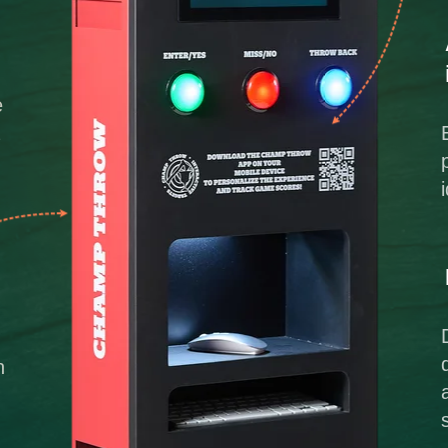
e
a
n