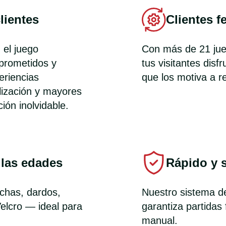
lientes
Clientes f
 el juego
Con más de 21 jue
mprometidos y
tus visitantes disf
eriencias
que los motiva a r
lización y mayores
ión inolvidable.
 las edades
Rápido y 
achas, dardos,
Nuestro sistema d
Velcro — ideal para
garantiza partidas 
manual.