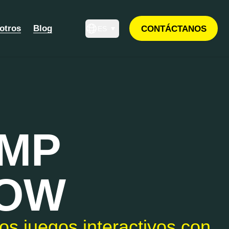
otros
Blog
CONTÁCTANOS
ES
MP
OW
ma de proyección