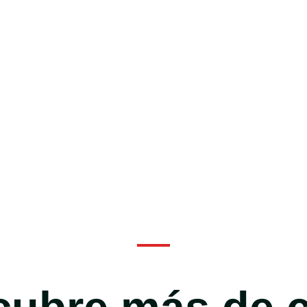
Para todo
cia, permitiendo a
Ofrecemos precios 
ogreso, ver
existentes con nue
.
sistema completo l
cualquier tipo de e