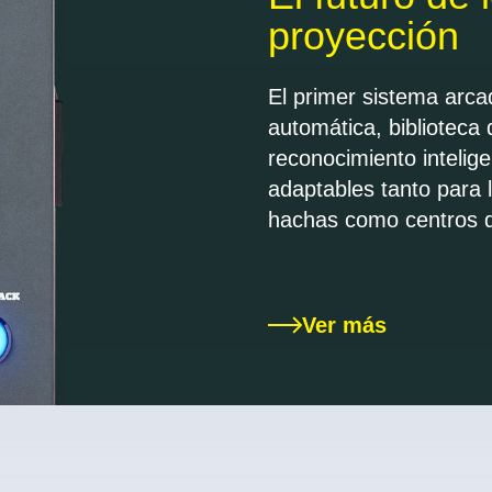
interactiva
con reconocimiento au
dardos, arcos, pelotas
negocios
Ver más